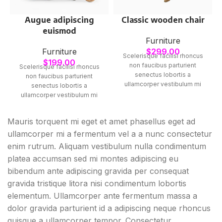
Augue adipiscing
Classic wooden chair
euismod
Furniture
Furniture
$
299.00
Scelerisque facilisi rhoncus
$
199.00
non faucibus parturient
Scelerisque facilisi rhoncus
senectus lobortis a
non faucibus parturient
ullamcorper vestibulum mi
senectus lobortis a
nibh ultricies a parturient
ullamcorper vestibulum mi
gravida a vestibulum leo sem
nibh ultricies a parturient
in. Est cum torquent mi in
gravida a vestibulum leo sem
Mauris torquent mi eget et amet phasellus eget ad
scelerisque leo aptent per at
in. Est cum torquent mi in
vitae ante eleifend mollis
ullamcorper mi a fermentum vel a a nunc consectetur
scelerisque leo aptent per at
adipiscing.
vitae ante eleifend mollis
enim rutrum. Aliquam vestibulum nulla condimentum
adipiscing.
platea accumsan sed mi montes adipiscing eu
bibendum ante adipiscing gravida per consequat
gravida tristique litora nisi condimentum lobortis
elementum. Ullamcorper ante fermentum massa a
dolor gravida parturient id a adipiscing neque rhoncus
quisque a ullamcorper tempor. Consectetur