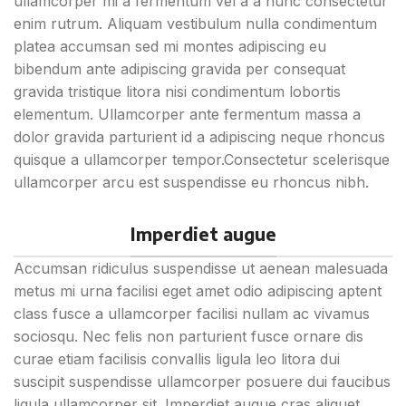
ullamcorper mi a fermentum vel a a nunc consectetur
adipiscing.
vitae ante eleifend mollis
enim rutrum. Aliquam vestibulum nulla condimentum
adipiscing.
platea accumsan sed mi montes adipiscing eu
bibendum ante adipiscing gravida per consequat
gravida tristique litora nisi condimentum lobortis
elementum. Ullamcorper ante fermentum massa a
dolor gravida parturient id a adipiscing neque rhoncus
quisque a ullamcorper tempor.Consectetur scelerisque
ullamcorper arcu est suspendisse eu rhoncus nibh.
Imperdiet augue
Accumsan ridiculus suspendisse ut aenean malesuada
metus mi urna facilisi eget amet odio adipiscing aptent
class fusce a ullamcorper facilisi nullam ac vivamus
sociosqu. Nec felis non parturient fusce ornare dis
curae etiam facilisis convallis ligula leo litora dui
suscipit suspendisse ullamcorper posuere dui faucibus
ligula ullamcorper sit. Imperdiet augue cras aliquet