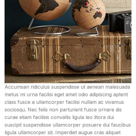
Accumsan ridiculus suspendisse ut aenean malesuada
metus mi urna facilisi eget amet odio adipiscing aptent
class fusce a ullamcorper facilisi nullam ac vivamus
sociosqu. Nec felis non parturient fusce ornare dis
curae etiam facilisis convallis ligula leo litora dui
suscipit suspendisse ullamcorper posuere dui faucibus
ligula ullamcorper sit. Imperdiet augue cras aliquet