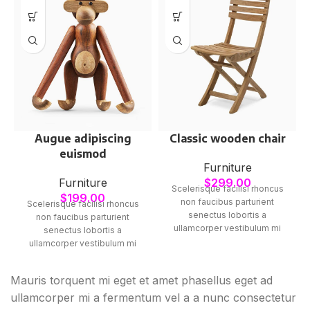
Augue adipiscing
Classic wooden chair
euismod
Furniture
Furniture
$
299.00
Scelerisque facilisi rhoncus
$
199.00
non faucibus parturient
Scelerisque facilisi rhoncus
senectus lobortis a
non faucibus parturient
ullamcorper vestibulum mi
senectus lobortis a
nibh ultricies a parturient
ullamcorper vestibulum mi
gravida a vestibulum leo sem
nibh ultricies a parturient
in. Est cum torquent mi in
gravida a vestibulum leo sem
Mauris torquent mi eget et amet phasellus eget ad
scelerisque leo aptent per at
in. Est cum torquent mi in
vitae ante eleifend mollis
ullamcorper mi a fermentum vel a a nunc consectetur
scelerisque leo aptent per at
adipiscing.
vitae ante eleifend mollis