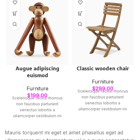
Augue adipiscing
Classic wooden chair
euismod
Furniture
Furniture
$
299.00
Scelerisque facilisi rhoncus
$
199.00
non faucibus parturient
Scelerisque facilisi rhoncus
senectus lobortis a
non faucibus parturient
ullamcorper vestibulum mi
senectus lobortis a
nibh ultricies a parturient
ullamcorper vestibulum mi
gravida a vestibulum leo sem
nibh ultricies a parturient
in. Est cum torquent mi in
gravida a vestibulum leo sem
Mauris torquent mi eget et amet phasellus eget ad
scelerisque leo aptent per at
in. Est cum torquent mi in
vitae ante eleifend mollis
scelerisque leo aptent per at